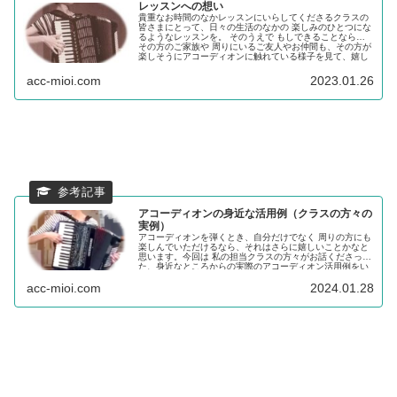
レッスンへの想い
貴重なお時間のなかレッスンにいらしてくださるクラスの
皆さまにとって、日々の生活のなかの 楽しみのひとつにな
るようなレッスンを。 そのうえで もしできることなら、
その方のご家族や 周りにいるご友人やお仲間も、その方が
楽しそうにアコーディオンに触れている様子を見て、嬉し
くなったり、元気づけられたり、"自分も何か楽しも
う！"と感じるコトに繋がれば。。 …私はレッスン対し
acc-mioi.com
2023.01.26
て、このような想いもあります。
アコーディオンの身近な活用例（クラスの方々の
実例）
アコーディオンを弾くとき、自分だけでなく 周りの方にも
楽しんでいただけるなら、それはさらに嬉しいことかなと
思います。今回は 私の担当クラスの方々がお話くださっ
た、身近なところからの実際のアコーディオン活用例をい
くつか取り上げてみます。身近なところで演奏してみるこ
acc-mioi.com
2024.01.28
とで、個人で楽しむのとはまた異なる楽しさもあります。