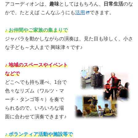
アコーディオンは、
趣味
としてはもちろん、
日常生活
のな
かで、たとえば こんなふうにも
活用
できます。
♪ お仲間
や
ご家族の集まりで
ジャバラを動かしながらの演奏は、見た目も珍しく、小さ
な子ども～大人まで 興味津々です♪
♪ 地域のスペースやイベント
などで
どこへでも持ち運べ、1台で
色々なリズム（ワルツ・マ
ーチ・タンゴ等々）を奏で
られるので、いろいろな場
面に合わせて演奏できます♪
♪ ボランティア活動や施設等で