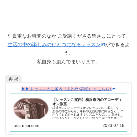
＊ 貴重なお時間のなか ご受講くださる皆さまにとって、
生活の中の楽しみのひとつになるレッスン
ができるよ
う、
私自身も励んでまいります。
再 掲
▶▶ レッスンのご案内（まとめ･詳細）は こちら♪
【レッスンご案内】横浜市内のアコーディ
オン教室
横浜市内のアコーディオンレッスンのご案内です。
楽器の特徴からも、年齢や楽器経験に関係なく いつ
からでも始められます！リズムを大切にし 奏法を身
につけながら、ひとりひとりのペースに合わせて丁
寧に進めてまいりますので、やりがいをもってアコ
acc-mioi.com
2023.07.15
ーディオンをお楽しみいただけます。～日々の生活
の中の楽しみを ひとつ増やしてみませんか？～