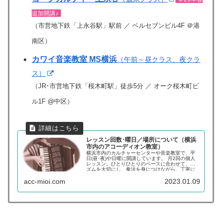
追加開講♪
（市営地下鉄「上永谷駅」駅前 ／ ベルセブンビル4F ＠港
南区）
カワイ音楽教室 MS横浜
（午前～昼クラス、夜クラ
ス）
（JR･市営地下鉄「桜木町駅」徒歩5分 ／ オーク桜木町ビ
ル1F @中区）
レッスン回数･曜日／場所について（横浜
市内のアコーディオン教室）
横浜市内のカルチャーセンターや音楽教室で、平
日(昼･夜)や日曜に開講しています。 月2回の個人
レッスン。ひとりひとりのペースに合わせて、リ
ズムを大切にし、奏法を身につけながら、丁寧に
進めていきます。 楽しいアコーディオンに触れて
acc-mioi.com
2023.01.09
みませんか？