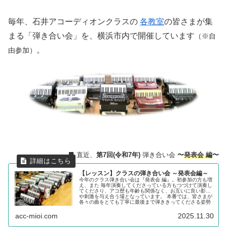
毎年、石井アコーディオンクラスの
各教室
の皆さまが集
まる「弾き合い会」を、横浜市内で開催しています
（※自
。
由参加）
直近、
第7回(令和7年)
弾き合い会
〜
発表会 編
〜
【レッスン】クラスの弾き合い会 ～発表会編～
今年のクラス弾き合い会は『発表会 編』。初参加の方も増
え、また 毎年演奏してくださっている方もつづけて演奏し
てくださり、アコ歴も年齢も関係なく、お互いに良い影響
や刺激を与え合う場となっています。 本番では、皆さまが
各々の曲をとても丁寧に最後まで弾ききってくださる姿勢
に 心を揺さぶられました。
acc-mioi.com
2025.11.30