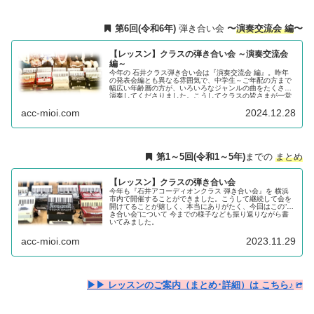
第6回(令和6年)
弾き合い会
〜
演奏交流会 編
〜
【レッスン】クラスの弾き合い会 ～演奏交流会
編～
今年の 石井クラス弾き合い会は『演奏交流会 編』。昨年
の発表会編とも異なる雰囲気で、中学生～ご年配の方まで
幅広い年齢層の方が、いろいろなジャンルの曲をたくさん
演奏してくださりました。こうしてクラスの皆さまが一堂
に会してアコを弾き･聴き合い、楽しいひとときをご一緒で
acc-mioi.com
2024.12.28
きることが大変嬉しく、心から感謝しております。
第1～5回(令和1～5年)
までの
まとめ
【レッスン】クラスの弾き合い会
今年も『石井アコーディオンクラス 弾き合い会』を 横浜
市内で開催することができました。こうして継続して会を
開けてることが嬉しく、本当にありがたく、今回はこの“弾
き合い会”について 今までの様子なども振り返りながら書
いてみました。
acc-mioi.com
2023.11.29
▶▶ レッスンのご案内（まとめ･詳細）は こちら♪