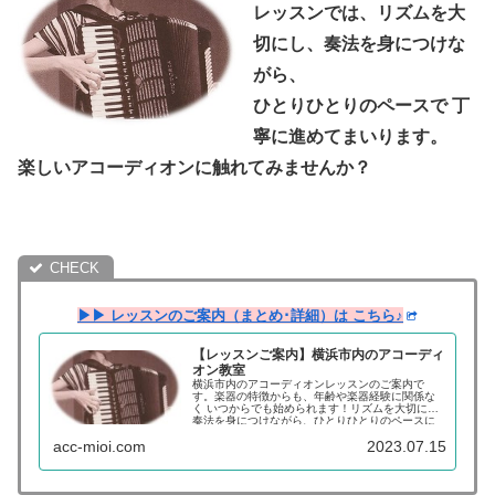
レッスンでは、リズムを大
切にし、奏法を身につけな
がら、
ひとりひとりのペースで 丁
寧に進めてまいります。
楽しいアコーディオンに触れてみませんか？
▶▶ レッスンのご案内（まとめ･詳細）は こちら♪
【レッスンご案内】横浜市内のアコーディ
オン教室
横浜市内のアコーディオンレッスンのご案内で
す。楽器の特徴からも、年齢や楽器経験に関係な
く いつからでも始められます！リズムを大切にし
奏法を身につけながら、ひとりひとりのペースに
合わせて丁寧に進めてまいりますので、やりがい
acc-mioi.com
2023.07.15
をもってアコーディオンをお楽しみいただけま
す。～日々の生活の中の楽しみを ひとつ増やして
みませんか？～