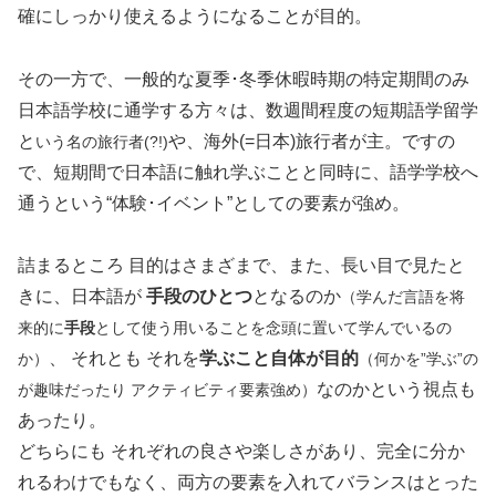
確にしっかり使えるようになることが目的。
その一方で、一般的な夏季･冬季休暇時期の特定期間のみ
日本語学校に通学する方々は、数週間程度の短期語学留学
と
や、海外(=日本)旅行者が主。ですの
いう名の旅行者(?!)
で、短期間で日本語に触れ学ぶことと同時に、語学学校へ
通うという“体験･イベント”としての要素が強め。
詰まるところ 目的はさまざまで、また、長い目で見たと
きに、日本語が
手段のひとつ
となるのか
（学んだ言語を将
来的に
手段
として使う用いることを念頭に置いて学んでいるの
、 それとも それを
学ぶこと自体が目的
か）
（何かを”学ぶ”の
なのかという視点も
が趣味だったり アクティビティ要素強め）
あったり。
どちらにも それぞれの良さや楽しさがあり、完全に分か
れるわけでもなく、両方の要素を入れてバランスはとった