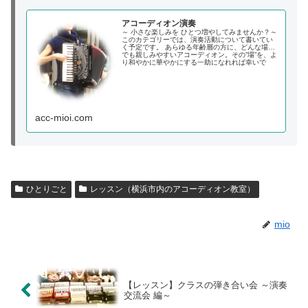
アコーディオン演奏
～ 小さな楽しみを ひとつ増やしてみませんか？～
このカテゴリーでは、演奏活動について書いてい
く予定です。 あらゆる年齢層の方に、どんな場面
でも親しみやすいアコーディオン。その”場”を、よ
り和やかに華やかにする一助になれれば幸いで
す。
acc-mioi.com
ひとりごと
レッスン（横浜市内のアコーディオン教室）
mio
【レッスン】クラスの弾き合い会 ～演奏
交流会 編～