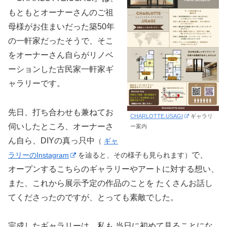
もともとオーナーさんのご祖
母様がお住まいだった築50年
の一軒家だったそうで、そこ
をオーナーさん自らがリノベ
ーションした古民家一軒家ギ
ャラリーです。
先日、打ち合わせも兼ねてお
CHARLOTTE.USAGI
ギャラリ
伺いしたところ、オーナーさ
ー案内
ん自ら、DIYの真っ只中
（
ギャ
で、
ラリーのInstagram
を辿ると、その様子も見られます）
オープンするこちらのギャラリーやアートに対する想い、
また、これから展示予定の作品のことを たくさんお話し
てくださったのですが、とっても素敵でした。
完成したギャラリーは、私も 当日に初めて見ることにな